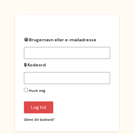
🤩 Brugernavn eller e-mailadresse
🔒 Kodeord
Husk mig
Log Ind
Glemt dit kodeord?