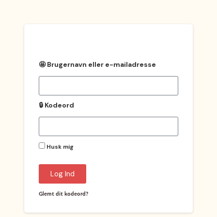
🤩 Brugernavn eller e-mailadresse
🔒 Kodeord
Husk mig
Log Ind
Glemt dit kodeord?