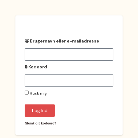
🤩 Brugernavn eller e-mailadresse
🔒 Kodeord
Husk mig
Log Ind
Glemt dit kodeord?