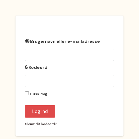
🤩 Brugernavn eller e-mailadresse
🔒 Kodeord
Husk mig
Log Ind
Glemt dit kodeord?