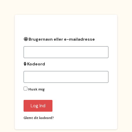
🤩 Brugernavn eller e-mailadresse
🔒 Kodeord
Husk mig
Log Ind
Glemt dit kodeord?